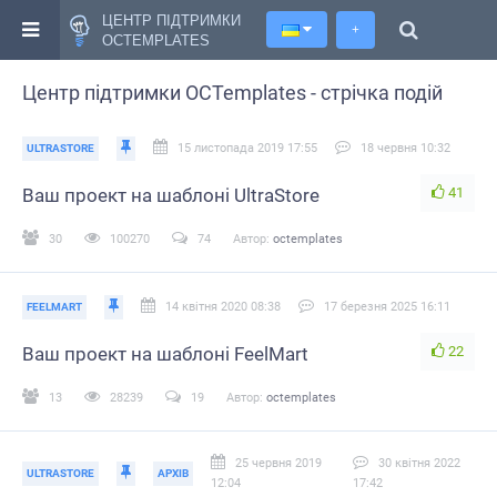
ЦЕНТР ПІДТРИМКИ
+
OCTEMPLATES
Центр підтримки OCTemplates - стрічка подій
15 листопада 2019 17:55
18 червня 10:32
ULTRASTORE
41
Ваш проект на шаблоні UltraStore
30
100270
74
Автор:
octemplates
14 квітня 2020 08:38
17 березня 2025 16:11
FEELMART
22
Ваш проект на шаблоні FeelMart
13
28239
19
Автор:
octemplates
25 червня 2019
30 квітня 2022
ULTRASTORE
АРХІВ
12:04
17:42