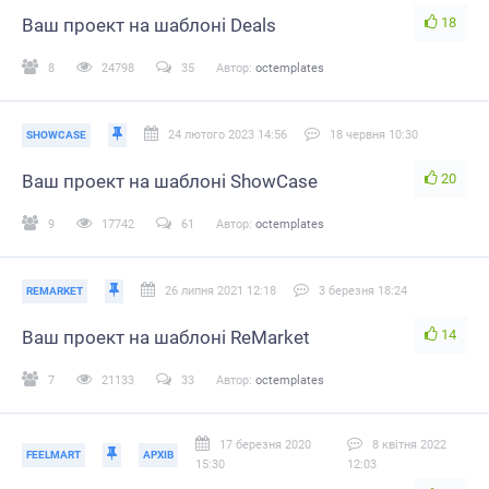
18
Ваш проект на шаблоні Deals
8
24798
35
Автор:
octemplates
24 лютого 2023 14:56
18 червня 10:30
SHOWCASE
20
Ваш проект на шаблоні ShowCase
9
17742
61
Автор:
octemplates
26 липня 2021 12:18
3 березня 18:24
REMARKET
14
Ваш проект на шаблоні ReMarket
7
21133
33
Автор:
octemplates
17 березня 2020
8 квітня 2022
FEELMART
АРХІВ
15:30
12:03