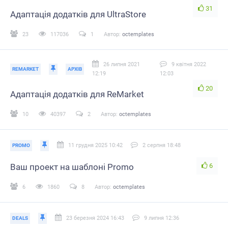
31
Адаптація додатків для UltraStore
23
117036
1
Автор:
octemplates
26 липня 2021
9 квітня 2022
REMARKET
АРХІВ
12:19
12:03
20
Адаптація додатків для ReMarket
10
40397
2
Автор:
octemplates
11 грудня 2025 10:42
2 серпня 18:48
PROMO
6
Ваш проект на шаблоні Promo
6
1860
8
Автор:
octemplates
23 березня 2024 16:43
9 липня 12:36
DEALS