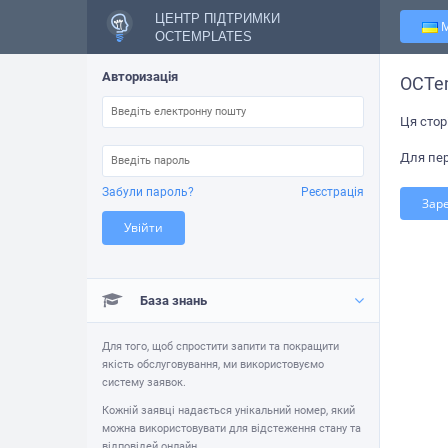
ЦЕНТР ПІДТРИМКИ
OCTEMPLATES
Авторизація
OCTe
Ця стор
Для пер
Забули пароль?
Реєстрація
Зар
Увійти
База знань
Для того, щоб спростити запити та покращити
якість обслуговування, ми використовуємо
систему заявок.
Кожній заявці надається унікальний номер, який
можна використовувати для відстеження стану та
відповідей онлайн.