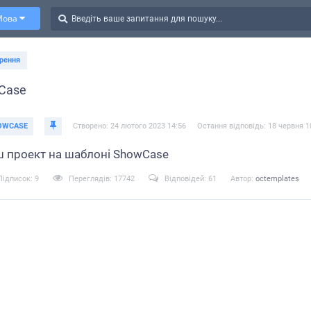
Мова
рення
Case
OWCASE
Створено:
24 лютого 2023 14:56
Остання відповідь:
18 червня 1
 проект на шаблоні ShowCase
Підписок:
9
Переглядів:
17742
Відповідей:
61
Автор:
octemplates