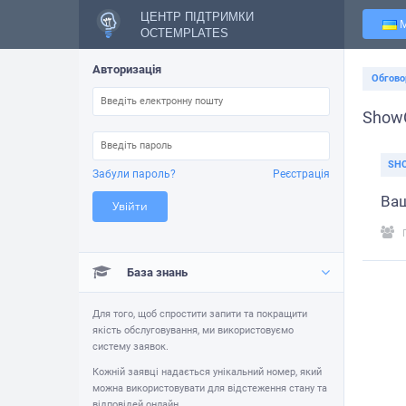
ЦЕНТР ПІДТРИМКИ
OCTEMPLATES
Авторизація
Обгово
Show
SH
Забули пароль?
Реєстрація
Ваш
Увійти
База знань
Для того, щоб спростити запити та покращити
якість обслуговування, ми використовуємо
систему заявок.
Кожній заявці надається унікальний номер, який
можна використовувати для відстеження стану та
відповідей онлайн.