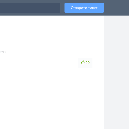
Створити тикет
0:30
20