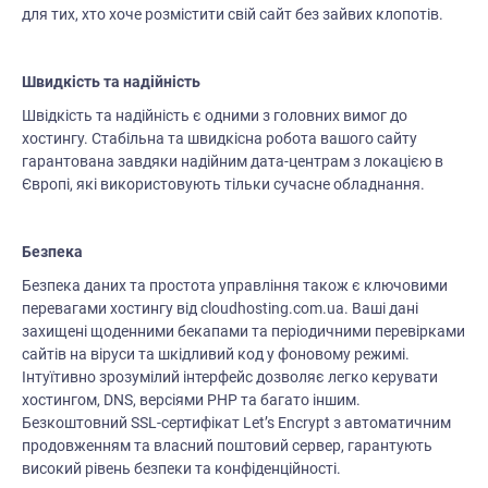
для тих, хто хоче розмістити свій сайт без зайвих клопотів.
Швидкість та надійність
Швідкість та надійність є одними з головних вимог до
хостингу. Стабільна та швидкісна робота вашого сайту
гарантована завдяки надійним дата-центрам з локацією в
Європі, які використовують тільки сучасне обладнання.
Безпека
Безпека даних та простота управління також є ключовими
перевагами хостингу від cloudhosting.com.ua. Ваші дані
захищені щоденними бекапами та періодичними перевірками
сайтів на віруси та шкідливий код у фоновому режимі.
Інтуїтивно зрозумілий інтерфейс дозволяє легко керувати
хостингом, DNS, версіями PHP та багато іншим.
Безкоштовний SSL-сертифікат Let’s Encrypt з автоматичним
продовженням та власний поштовий сервер, гарантують
високий рівень безпеки та конфіденційності.