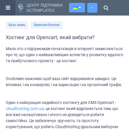
ЦЕНТР ПІДТРИМКИ
+
OCTEMPLATES
База знань
Opencart/Ocstore
Хостинг для Opencart, який вибрати?
Мало хто з підприємців-початківців в інтернеті замислюється
про те, що один з найважливіших аспектів у розвитку вдалого
та прибуткового проекту - це хостинг.
Особливо важливо щоб ваш сайт відкривався швидко. Це
впливає і на конверсію, і на індексацію і на органічний трафік.
Один з найкращих надийного хостингу для CMS Opencart -
cloudhosting.com.ua
, це хостинг який відрізняється тим, що
все вже налаштовано і нічого не доведеться робити
самостійно. Це забезпечує зручність та простоту
користування, що робить CloudHosting ідеальним вибором