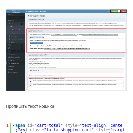
Пропишіть текст кошика:
1
<
span
id
=
"cart-total"
style
=
"text-align: cente
r;"
><
i
class
=
"fa fa-shopping-cart"
style
=
"margi