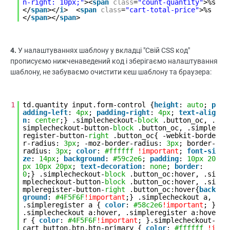
n-right: 10px;"
><
span
class
=
"count-quantity"
>%s
</
span
></
i
> <
span
class
=
"cart-total-price"
>%s
</
span
></
span
>
4.
У налаштуваннях шаблону у вкладці "Свій CSS код"
прописуємо нижченаведений код і зберігаємо налаштування
шаблону, не забуваємо очистити кеш шаблону та браузера:
1
td.quantity input.form-control {
height
:
auto
;
p
adding-left
:
4px
;
padding-right
:
4px
;
text-alig
n
:
center
;} .simplecheckout-
block
.button_oc, .
simplecheckout-button-
block
.button_oc, .simple
register-button-
right
.button_oc{ -webkit-borde
r-radius:
3px
; -moz-border-radius:
3px
; border-
radius:
3px
;
color
:
#ffffff
!important
;
font-si
ze
:
14px
;
background
:
#59c2e6
;
padding
:
10px
20
px
10px
20px
;
text-decoration
:
none
;
border
:
0
;} .simplecheckout-
block
.button_oc:hover, .si
mplecheckout-button-
block
.button_oc:hover, .si
mpleregister-button-
right
.button_oc:hover{
back
ground
:
#4F5F6F
!important
;} .simplecheckout a,
.simpleregister a {
color
:
#58c2e6
!important
; }
.simplecheckout a:hover, .simpleregister a:hove
r {
color
:
#4F5F6F
!important
; }.simplecheckout-
cart button.btn.btn-primary {
color
:
#ffffff
!i