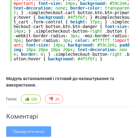
mportant
;
font-size
:
14px
;
background
:
#59c2e6
;
text-decoration
:
none
;
border-color
:
transparen
t
; } .simplecheckout-cart button.btn.btn-primar
y:hover {
background
:
#4f5f6f
; } #simplecheckou
t_cart .form-control {
height
:
37px
; } .simplec
heckout-cart button.btn.btn-danger {
font-size
:
14px
; } .simplecheckout-button-
right
.button {
-webkit-border-radius:
3px
; -moz-border-radius:
3px
; border-radius:
3px
;
color
:
#ffffff
!import
ant
;
font-size
:
14px
;
background
:
#59c2e6
;
padd
ing
:
10px
20px
10px
20px
;
text-decoration
:
non
e
;
border
:
0
; } .simplecheckout-button-
right
.b
utton:hover {
background
:
#4f5f6f
; }
Модуль встановлений і готовий до налаштування та
використання.
Голос
(
20
)
(
0
)
Коментарі
Прокрутити вниз