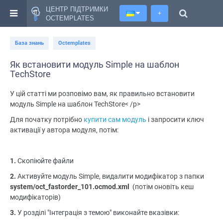
ЦЕНТР ПІДТРИМКИ
+
OCTEMPLATES
База знань
Octemplates
Як встановити модуль Simple на шаблон
TechStore
У цій статті ми розповімо вам, як правильно встановити
модуль Simple на шаблон TechStore< /p>
Для початку потрібно
купити сам модуль
і запросити ключ
активації у автора модуля, потім:
1.
Скопіюйте файли
2.
Активуйте модуль Simple, видалити модифікатор з папки
system/oct_fastorder_101.ocmod.xml
(потім оновіть кеш
модифікаторів)
3.
У розділі "Інтеграція з темою" виконайте вказівки: